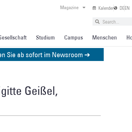
Magazine
Kalender
DE
EN
Gesellschaft
Studium
Campus
Menschen
Ho
den Sie ab sofort im Newsroom ➔
gitte Geißel,