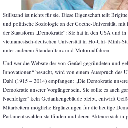
Stillstand ist nichts für sie. Diese Eigenschaft teilt Brigit
und politische Soziologie an der Goethe-Universität, mi
der Staatsform „Demokratie“: Sie hat in den USA und in 
vietnamesisch-deutschen Universität in Ho-Chi- Minh-Sta
unter anderem Standardtanz und Motorradfahren.
Und wer die Website der von Geißel gegründeten und gel
Innovationen“ besucht, wird von einem Ausspruch des U
Dahl (1915 – 2014) empfangen: „Die Demokratie unserer
Demokratie unserer Vorgänger sein. Sie sollte es auch ga
Nachfolger“ kein Gedankengebäude bleibt, entwirft Geiße
Mitarbeitern mögliche Ergänzungen für die heutige Demo
Parlamentswahlen stattfinden und deren Akteure sich in po