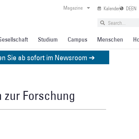
Magazine
Kalender
DE
EN
Gesellschaft
Studium
Campus
Menschen
Ho
den Sie ab sofort im Newsroom ➔
m zur Forschung