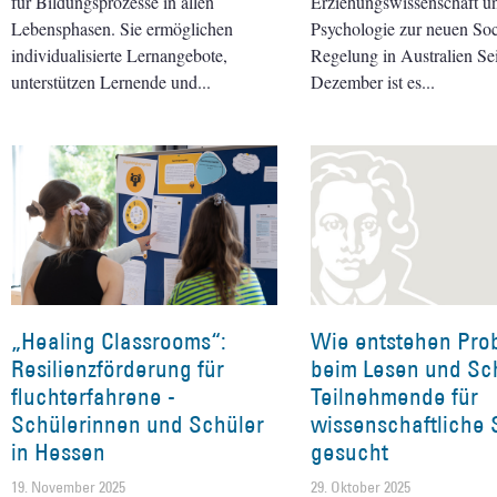
für Bildungsprozesse in allen
Erziehungswissenschaft u
Lebensphasen. Sie ermöglichen
Psychologie zur neuen Soc
individualisierte Lernangebote,
Regelung in Australien Se
unterstützen Lernende und
Dezember ist es
„Healing Classrooms“:
Wie entstehen Pro
Resilienzförderung für
beim Lesen und Sc
fluchterfahrene ­
Teilnehmende für
Schülerinnen und Schüler
wissenschaftliche 
in Hessen
gesucht
19. November 2025
29. Oktober 2025