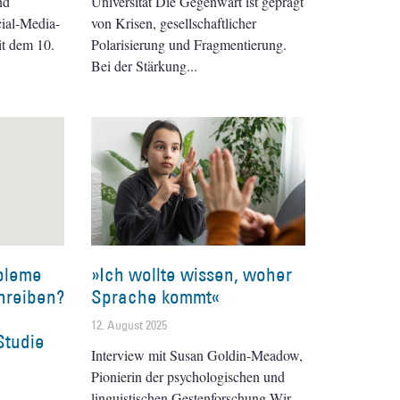
nd
Universität Die Gegenwart ist geprägt
ial-Media-
von Krisen, gesellschaftlicher
it dem 10.
Polarisierung und Fragmentierung.
Bei der Stärkung
bleme
»Ich wollte wissen, woher
hreiben?
Sprache kommt«
12. August 2025
Studie
Interview mit Susan Goldin-Meadow,
Pionierin der psychologischen und
linguistischen Gestenforschung Wir