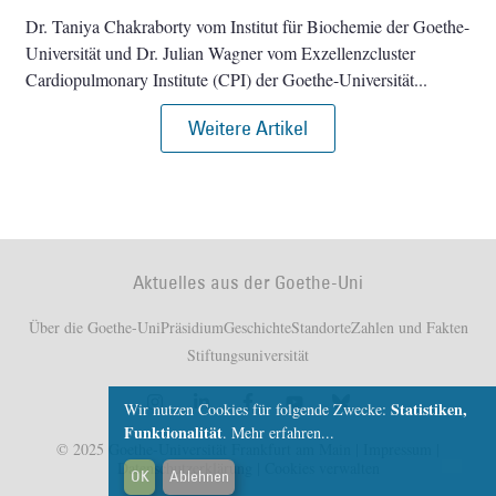
Dr. Taniya Chakraborty vom Institut für Biochemie der Goethe-
Universität und Dr. Julian Wagner vom Exzellenzcluster
Cardiopulmonary Institute (CPI) der Goethe-Universität
Weitere Artikel
Aktuelles aus der Goethe-Uni
Über die Goethe-Uni
Präsidium
Geschichte
Standorte
Zahlen und Fakten
Stiftungsuniversität
Statistiken,
Wir nutzen Cookies für folgende Zwecke:
Funktionalität
.
Mehr erfahren...
© 2025 Goethe-Universität Frankfurt am Main |
Impressum
|
Datenschutzerklärung
|
Cookies verwalten
OK
Ablehnen