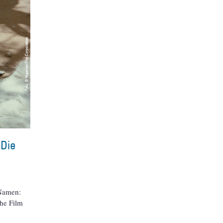
 Die
 Namen:
che Film