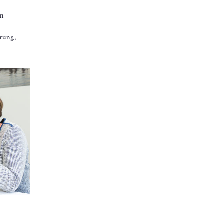
en
erung,