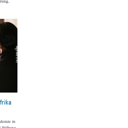
erung,
frika
ademie in
-Stiftung