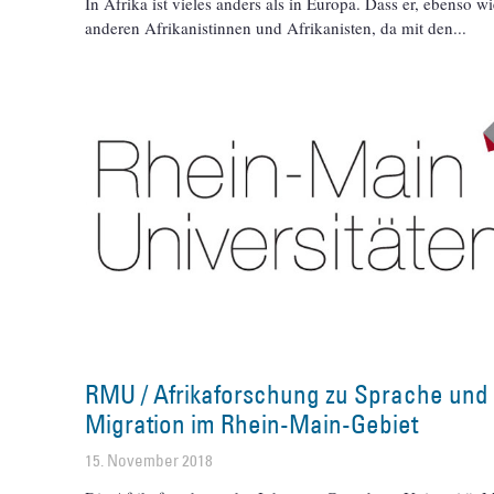
In Afrika ist vieles anders als in Europa. Dass er, ebenso wi
anderen Afrikanistinnen und Afrikanisten, da mit den
RMU / Afrikaforschung zu Sprache und
Migration im Rhein-Main-Gebiet
15. November 2018