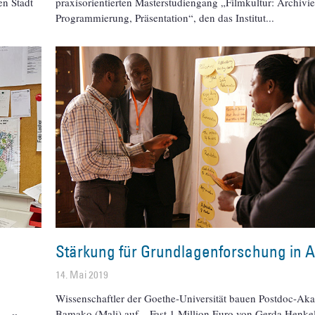
en Stadt
praxisorientierten Masterstudiengang „Filmkultur: Archivi
Programmierung, Präsentation“, den das Institut
Stärkung für Grundlagenforschung in A
14. Mai 2019
Wissenschaftler der Goethe-Universität bauen Postdoc-Ak
Bamako (Mali) auf – Fast 1 Million Euro von Gerda Henkel