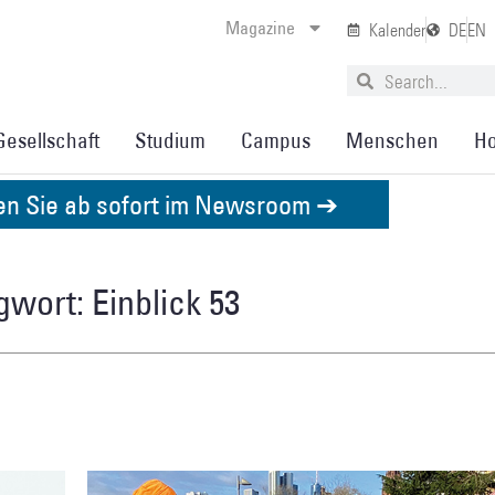
Magazine
Kalender
DE
EN
Gesellschaft
Studium
Campus
Menschen
Ho
den Sie ab sofort im Newsroom ➔
wort: Einblick 53