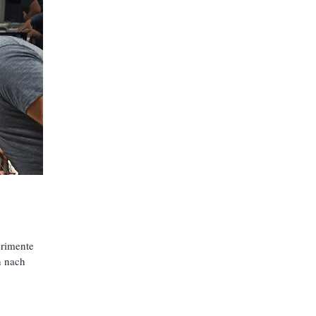
erimente
n nach