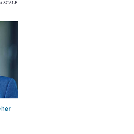
geht SCALE
cher