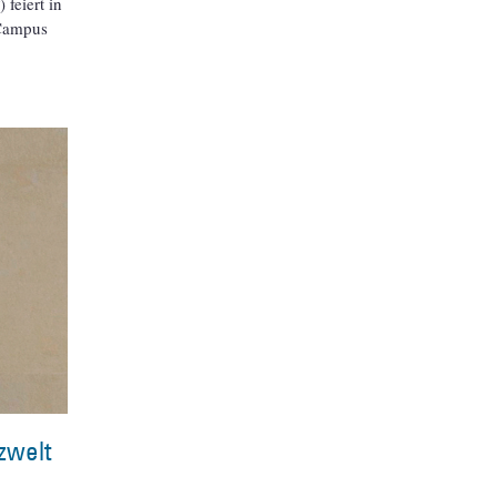
feiert in
 Campus
zwelt