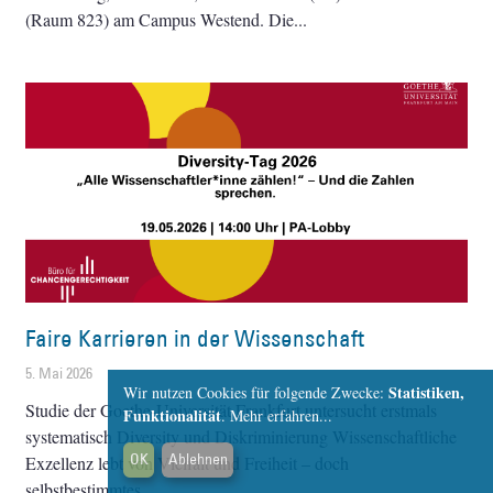
(Raum 823) am Campus Westend. Die
Faire Karrieren in der Wissenschaft
5. Mai 2026
Statistiken,
Wir nutzen Cookies für folgende Zwecke:
Studie der Goethe-Universität Frankfurt untersucht erstmals
Funktionalität
.
Mehr erfahren...
systematisch Diversity und Diskriminierung Wissenschaftliche
OK
Ablehnen
Exzellenz lebt von Vielfalt und Freiheit – doch
selbstbestimmtes