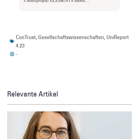
Clusterprojekt ELEMENTS haben…
ConTrust
,
Gesellschaftswissenschaften
,
UniReport
4.23
-
Relevante Artikel