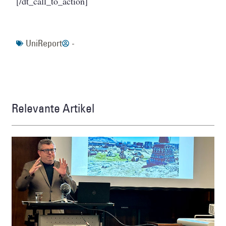
[/dt_call_to_action]
UniReport
-
Relevante Artikel