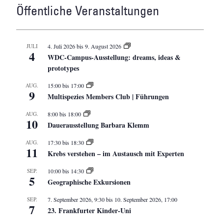
Öffentliche Veranstaltungen
JULI
4. Juli 2026
bis
9. August 2026
4
WDC-Campus-Ausstellung: dreams, ideas &
prototypes
AUG.
15:00
bis
17:00
9
Multispezies Members Club | Führungen
AUG.
8:00
bis
18:00
10
Dauerausstellung Barbara Klemm
AUG.
17:30
bis
18:30
11
Krebs verstehen – im Austausch mit Experten
SEP.
10:00
bis
14:30
5
Geographische Exkursionen
SEP.
7. September 2026, 9:30
bis
10. September 2026, 17:00
7
23. Frankfurter Kinder-Uni