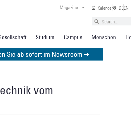
Magazine
Kalender
DE
EN
Gesellschaft
Studium
Campus
Menschen
Ho
den Sie ab sofort im Newsroom ➔
technik vom