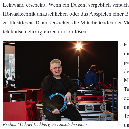
Leinwand erscheint. Wenn ein Dozent vergeblich versuch
Hörsaaltechnik anzuschließen oder das Abspielen einer B
zu illustrieren. Dann versuchen die Mitarbeitenden der 
telefonisch einzugrenzen und zu lösen.
Er
un
je
de
Ma
Te
de
un
Te
Rechts: Michael Eichberg im Einsatz bei einer
un