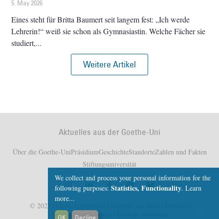
5. May 2026
Eines steht für Britta Baumert seit langem fest: „Ich werde
Lehrerin!“ weiß sie schon als Gymnasiastin. Welche Fächer sie
studiert,
Weitere Artikel
Aktuelles aus der Goethe-Uni
Über die Goethe-Uni
Präsidium
Geschichte
Standorte
Zahlen und Fakten
Stiftungsuniversität
We collect and process your personal information for the
Statistics, Functionality
following purposes:
.
Learn
more...
© 2025 Goethe-Universität Frankfurt am Main |
Imprint
|
Datenschutzerklärung
|
Cookies verwalten
OK
Decline