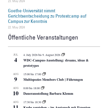
23. May 2024
Goethe-Universität nimmt
Gerichtsentscheidung zu Protestcamp auf
Campus zur Kenntnis
22. May 2024
Öffentliche Veranstaltungen
JUL
4. July 2026
bis
9. August 2026
4
WDC-Campus-Ausstellung: dreams, ideas &
prototypes
AUG
15:00
bis
17:00
9
Multispezies Members Club | Führungen
AUG
8:00
bis
18:00
10
Dauerausstellung Barbara Klemm
AUG
17:30
bis
18:30
11
Krebs verstehen – im Austausch mit Experten