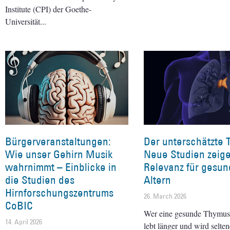
Institute (CPI) der Goethe-
Universität
Bürgerveranstaltungen:
Der unterschätzte 
Wie unser Gehirn Musik
Neue Studien zeig
wahrnimmt – Einblicke in
Relevanz für gesun
die Studien des
Altern
Hirnforschungszentrums
26. March 2026
CoBIC
Wer eine gesunde Thymusd
14. April 2026
lebt länger und wird selten