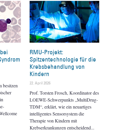
bei
RMU-Projekt:
Syndrom
Spitzentechnologie für die
Krebsbehandlung von
Kindern
22. April 2026
 besitzen
oischer
Prof. Torsten Frosch, Koordinator des
in
LOEWE-Schwerpunkts „MultiDrug-
e-
TDM“, erklärt, wie ein neuartiges
s Wellcome
intelligentes Sensorsystem die
Therapie von Kindern mit
Krebserkrankungen entscheidend