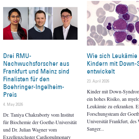
Drei RMU-
Wie sich Leukämie 
Nachwuchsforscher aus
Kindern mit Down-
Frankfurt und Mainz sind
entwickelt
Finalisten für den
23. April 2026
Boehringer-Ingelheim-
Kinder mit Down-Syndrom
Preis
ein hohes Risiko, an myel
4. May 2026
Leukämie zu erkranken. E
Forschungsteam der Goeth
Dr. Taniya Chakraborty vom Institut
Universität Frankfurt, de
für Biochemie der Goethe-Universität
Sanger
und Dr. Julian Wagner vom
Exzellenzcluster Cardiopulmonary