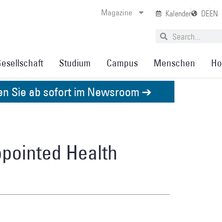
Magazine
Kalender
DE
EN
esellschaft
Studium
Campus
Menschen
Ho
den Sie ab sofort im Newsroom ➔
ppointed Health