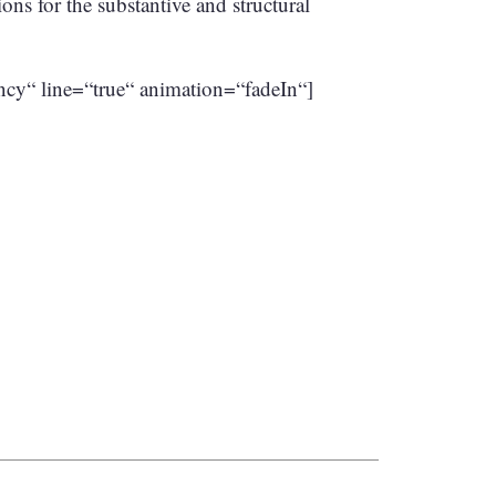
ns for the substantive and structural
ncy“ line=“true“ animation=“fadeIn“]