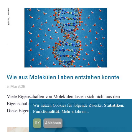
Wie aus Molekülen Leben entstehen konnte
5. Mai 2026
Viele Eigenschaften von Molekülen lassen sich nicht aus den
Eigenschaften der Atome vorhersagen, aus denen sie bestehen:
Statistiken,
Wir nutzen Cookies für folgende Zwecke:
Diese Eigenschaften tauchen
Funktionalität
.
Mehr erfahren...
OK
Ablehnen