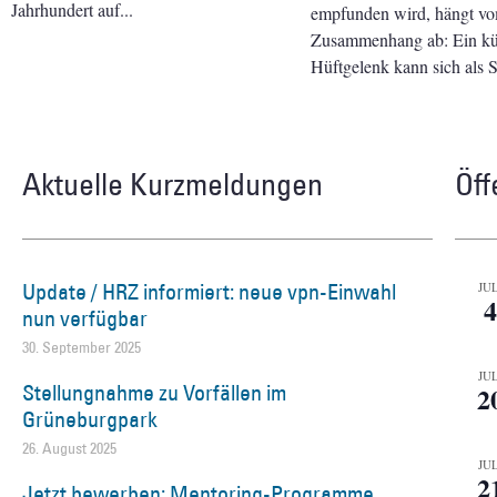
Jahrhundert auf
empfunden wird, hängt v
Zusammenhang ab: Ein kün
Hüftgelenk kann sich als 
Aktuelle Kurzmeldungen
Öff
Update / HRZ informiert: neue vpn-Einwahl
JUL
4
nun verfügbar
30. September 2025
JUL
Stellungnahme zu Vorfällen im
2
Grüneburgpark
26. August 2025
JUL
2
Jetzt bewerben: Mentoring-Programme