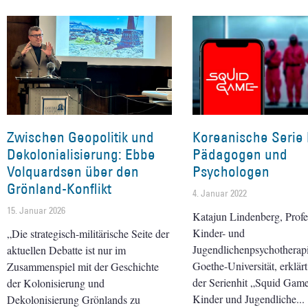
Zwischen Geopolitik und
Koreanische Serie 
Dekolonialisierung: Ebbe
Pädagogen und
Volquardsen über den
Psychologen
Grönland-Konflikt
4. Januar 2022
15. Januar 2026
Katajun Lindenberg, Profe
Kinder- und
„Die strategisch-militärische Seite der
Jugendlichenpsychotherapi
aktuellen Debatte ist nur im
Goethe-Universität, erklär
Zusammenspiel mit der Geschichte
der Serienhit „Squid Game
der Kolonisierung und
Kinder und Jugendliche
Dekolonisierung Grönlands zu