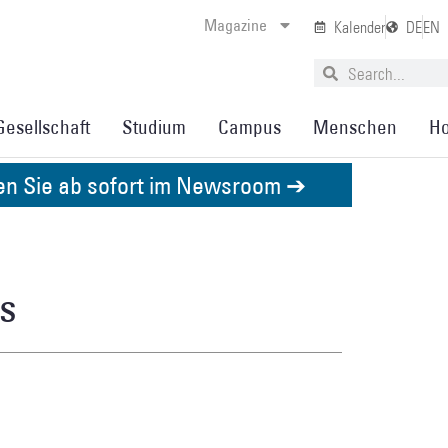
Magazine
Kalender
DE
EN
Gesellschaft
Studium
Campus
Menschen
Ho
den Sie ab sofort im Newsroom ➔
rs