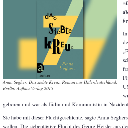
»D
di
be
In
de
„F
sc
fr
Fl
Anna Segher: Das siebte Kreuz. Roman aus Hitlerdeutschland.
US
Berlin: Aufbau Verlag 2015
wu
geboren und war als Jüdin und Kommunistin in Nazideut
Sie habe mit dieser Fluchtgeschichte, sagte Anna Seghers
wollen. Die siebentägige Flucht des Georg Heisler aus 