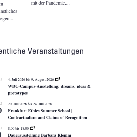
mit der Pandemie,
om
stliches
Segen
entliche Veranstaltungen
I
4. Juli 2026
bis
9. August 2026
WDC-Campus-Ausstellung: dreams, ideas &
prototypes
I
20. Juli 2026
bis
24. Juli 2026
0
Frankfurt Ethics Summer School |
Contractualism and Claims of Recognition
I
8:00
bis
18:00
1
Dauerausstellung Barbara Klemm