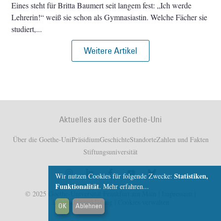
Eines steht für Britta Baumert seit langem fest: „Ich werde
Lehrerin!“ weiß sie schon als Gymnasiastin. Welche Fächer sie
studiert,
Weitere Artikel
Aktuelles aus der Goethe-Uni
Über die Goethe-Uni
Präsidium
Geschichte
Standorte
Zahlen und Fakten
Stiftungsuniversität
Statistiken,
Wir nutzen Cookies für folgende Zwecke:
Funktionalität
.
Mehr erfahren...
© 2025 Goethe-Universität Frankfurt am Main |
Impressum
|
Datenschutzerklärung
|
Cookies verwalten
OK
Ablehnen