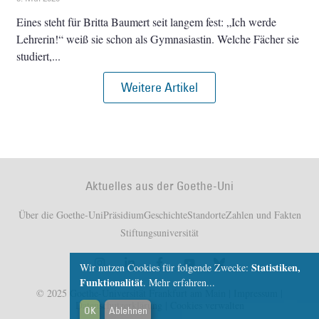
Eines steht für Britta Baumert seit langem fest: „Ich werde
Lehrerin!“ weiß sie schon als Gymnasiastin. Welche Fächer sie
studiert,
Weitere Artikel
Aktuelles aus der Goethe-Uni
Über die Goethe-Uni
Präsidium
Geschichte
Standorte
Zahlen und Fakten
Stiftungsuniversität
Statistiken,
Wir nutzen Cookies für folgende Zwecke:
Funktionalität
.
Mehr erfahren...
© 2025 Goethe-Universität Frankfurt am Main |
Impressum
|
Datenschutzerklärung
|
Cookies verwalten
OK
Ablehnen