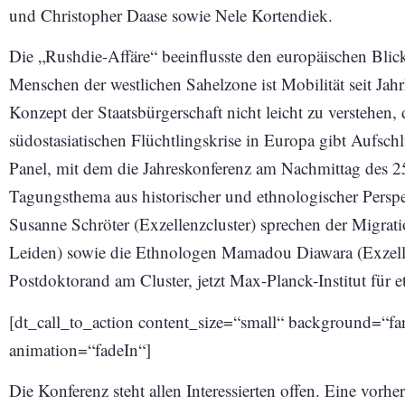
und Christopher Daase sowie Nele Kortendiek.
Die „Rushdie-Affäre“ beeinflusste den europäischen Blick 
Menschen der westlichen Sahelzone ist Mobilität seit Jah
Konzept der Staatsbürgerschaft nicht leicht zu verstehen, 
südostasiatischen Flüchtlingskrise in Europa gibt Aufschl
Panel, mit dem die Jahreskonferenz am Nachmittag des 
Tagungsthema aus historischer und ethnologischer Persp
Susanne Schröter (Exzellenzcluster) sprechen der Migra
Leiden) sowie die Ethnologen Mamadou Diawara (Exzell
Postdoktorand am Cluster, jetzt Max-Planck-Institut für 
[dt_call_to_action content_size=“small“ background=“fan
animation=“fadeIn“]
Die Konferenz steht allen Interessierten offen. Eine vorh