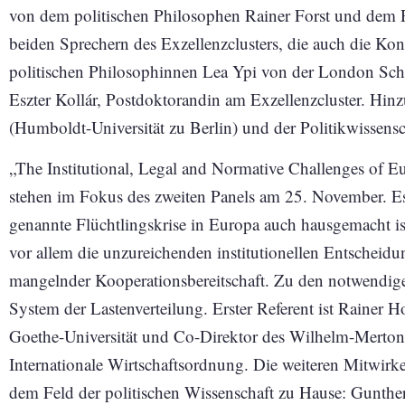
von dem politischen Philosophen Rainer Forst und dem R
beiden Sprechern des Exzellenzclusters, die auch die Kon
politischen Philosophinnen Lea Ypi von der London Sch
Eszter Kollár, Postdoktorandin am Exzellenzcluster. H
(Humboldt-Universität zu Berlin) und der Politikwissensch
„The Institutional, Legal and Normative Challenges of E
stehen im Fokus des zweiten Panels am 25. November. Es
genannte Flüchtlingskrise in Europa auch hausgemacht is
vor allem die unzureichenden institutionellen Entscheidu
mangelnder Kooperationsbereitschaft. Zu den notwendigen
System der Lastenverteilung. Erster Referent ist Rainer 
Goethe-Universität und Co-Direktor des Wilhelm-Merton
Internationale Wirtschaftsordnung. Die weiteren Mitwirk
dem Feld der politischen Wissenschaft zu Hause: Gunthe