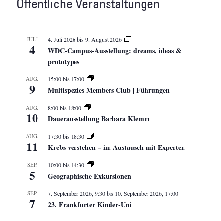
Öffentliche Veranstaltungen
JULI
4. Juli 2026
bis
9. August 2026
4
WDC-Campus-Ausstellung: dreams, ideas &
prototypes
AUG.
15:00
bis
17:00
9
Multispezies Members Club | Führungen
AUG.
8:00
bis
18:00
10
Dauerausstellung Barbara Klemm
AUG.
17:30
bis
18:30
11
Krebs verstehen – im Austausch mit Experten
SEP.
10:00
bis
14:30
5
Geographische Exkursionen
SEP.
7. September 2026, 9:30
bis
10. September 2026, 17:00
7
23. Frankfurter Kinder-Uni