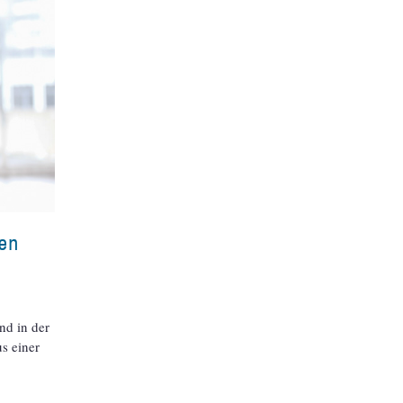
ren
nd in der
s einer