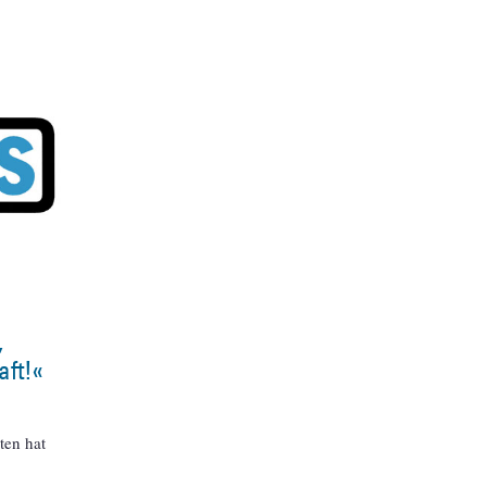
,
aft!«
ten hat