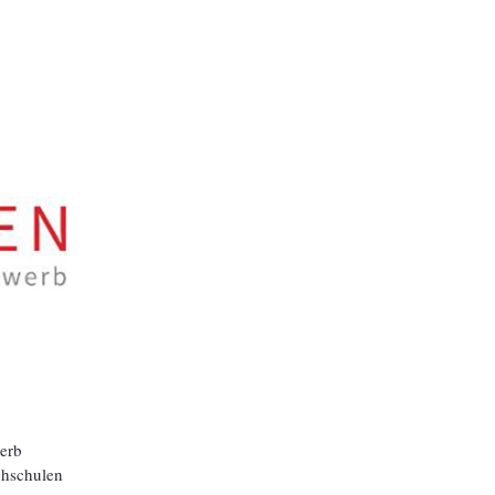
werb
chschulen