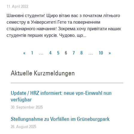
11. April 2022
Шановні студенти! Щиро вітаю вас з початком літнього
семестру в Університеті Гете та поверненням
стаціонарного навчання! Зокрема хочу привітати наших
студентів перших курсів. Чудово, що
«
1
…
4
5
6
7
8
…
10
»
Aktuelle Kurzmeldungen
Update / HRZ informiert: neue vpn-Einwahl nun
verfügbar
30. September 2025
Stellungnahme zu Vorfällen im Grüneburgpark
26. August 2025