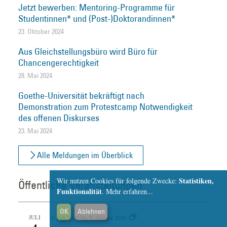
Jetzt bewerben: Mentoring-Programme für
Studentinnen* und (Post-)Doktorandinnen*
23. Oktober 2024
Aus Gleichstellungsbüro wird Büro für
Chancengerechtigkeit
28. Mai 2024
Goethe-Universität bekräftigt nach
Demonstration zum Protestcamp Notwendigkeit
des offenen Diskurses
23. Mai 2024
Alle Meldungen im Überblick
Statistiken,
Wir nutzen Cookies für folgende Zwecke:
Öffentliche Veranstaltungen
Funktionalität
.
Mehr erfahren...
OK
Ablehnen
JULI
4. Juli 2026
bis
9. August 2026